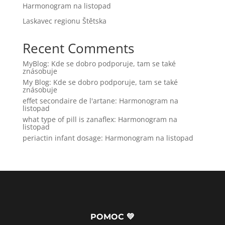
Harmonogram na listopad
Laskavec regionu Štětska
Recent Comments
MyBlog
:
Kde se dobro podporuje, tam se také
znásobuje
My Blog
:
Kde se dobro podporuje, tam se také
znásobuje
effet secondaire de l'artane
:
Harmonogram na
listopad
what type of pill is zanaflex
:
Harmonogram na
listopad
periactin infant dosage
:
Harmonogram na listopad
POMOC 💚