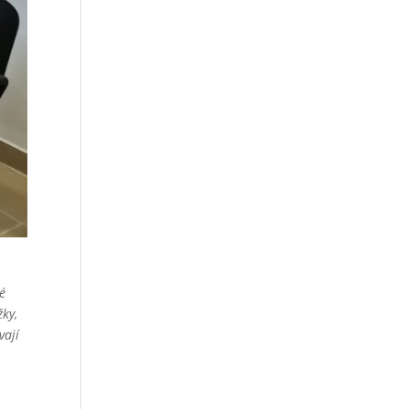
ré
ky,
vají