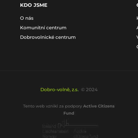
KDO JSME
O nás
Komunitní centrum
Dobrovolnické centrum
Dobro-volně, z.s.
© 2024
Tento web vznikl za podpory
Active Citizens
Fund