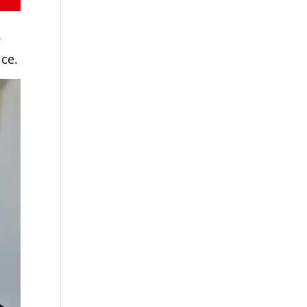
í
ce.